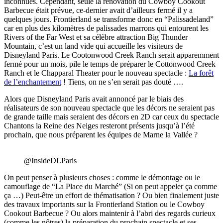
inconnues. Cependant, seule la rénovation du Cowboy Cookout
Barbecue était prévue, ce-dernier avait d’ailleurs fermé il y a
quelques jours. Frontierland se transforme donc en “Palissadeland”
car en plus des kilomètres de palissades marrons qui entourent les
Rivers of the Far West et sa célèbre attraction Big Thunder
Mountain, c’est un land vide qui accueille les visiteurs de
Disneyland Paris. Le Cootonwood Creek Ranch serait apparemment
fermé pour un mois, pile le temps de préparer le Cottonwood Creek
Ranch et le Chapparal Theater pour le nouveau spectacle :
La forêt
de l’enchantement
! Tiens, on ne s’en serait pas douté ….
Alors que Disneyland Paris avait annoncé par le biais des
réalisateurs de son nouveau spectacle que les décors ne seraient pas
de grande taille mais seraient des décors en 2D car ceux du spectacle
Chantons la Reine des Neiges resteront présents jusqu’à l’été
prochain, que nous préparent les équipes de Marne la Vallée ?
@InsideDLParis
On peut penser à plusieurs choses : comme le démontage ou le
camouflage de “La Place du Marché” (Si on peut appeler ça comme
ça …) Peut-être un effort de thématisation ? Ou bien finalement juste
des travaux importants sur la Frontierland Station ou le Cowboy
Cookout Barbecue ? Ou alors maintenir à l’abri des regards curieux
(comme les nôtres) la préparation du prochain spectacle et ses