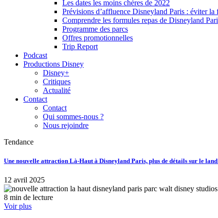
Les dates les moins chères de 2022
Prévisions d’affluence Disneyland Paris : éviter la 
Comprendre les formules repas de Disneyland Pari
Programme des parcs
Offres promotionnelles
Trip Report
Podcast
Productions Disney
Disney+
Critiques
Actualité
Contact
Contact
Qui sommes-nous ?
Nous rejoindre
Tendance
Une nouvelle attraction Là-Haut à Disneyland Paris, plus de détails sur le lan
12 avril 2025
8 min de lecture
Voir plus