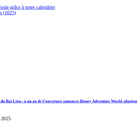
foule grâce à notre calendrier
s (2025)
d du Roi Lion : à un an de l’ouverture annonces Disney Adventure World, plusieu