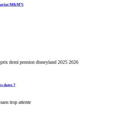
enariat M&M’S
es dates ?