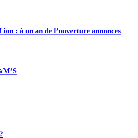
 Lion : à un an de l’ouverture annonces
M&M’S
 ?