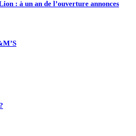
 Lion : à un an de l’ouverture annonces
M&M’S
 ?