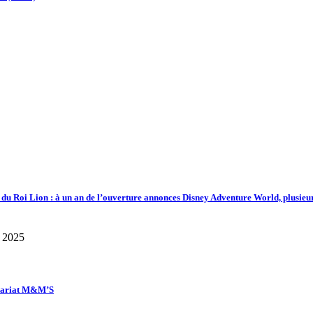
d du Roi Lion : à un an de l’ouverture annonces Disney Adventure World, plusieu
enariat M&M’S