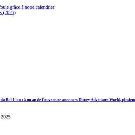
foule grâce à notre calendrier
s (2025)
d du Roi Lion : à un an de l’ouverture annonces Disney Adventure World, plusieu