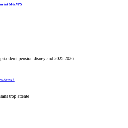
enariat M&M’S
es dates ?