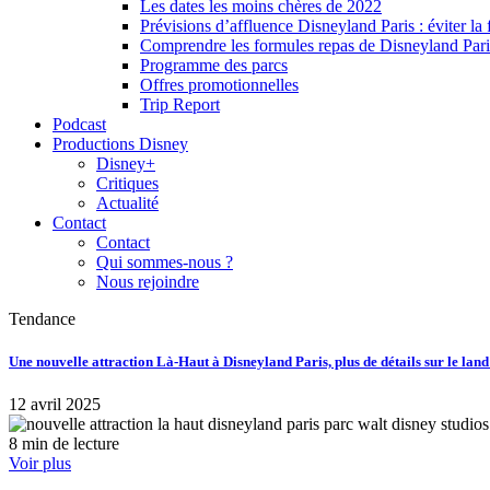
Les dates les moins chères de 2022
Prévisions d’affluence Disneyland Paris : éviter la 
Comprendre les formules repas de Disneyland Pari
Programme des parcs
Offres promotionnelles
Trip Report
Podcast
Productions Disney
Disney+
Critiques
Actualité
Contact
Contact
Qui sommes-nous ?
Nous rejoindre
Tendance
Une nouvelle attraction Là-Haut à Disneyland Paris, plus de détails sur le lan
12 avril 2025
8 min de lecture
Voir plus