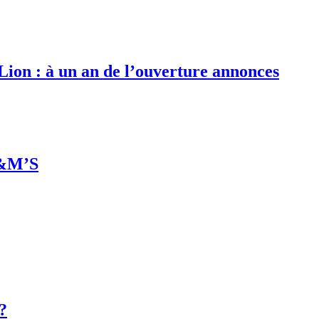
 Lion : à un an de l’ouverture annonces
M&M’S
 ?