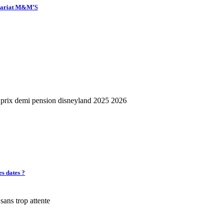
enariat M&M’S
es dates ?