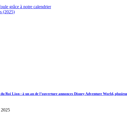
foule grâce à notre calendrier
s (2025)
d du Roi Lion : à un an de l’ouverture annonces Disney Adventure World, plusieu