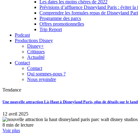
Les dates les moins chères de 2022
Prévisions d’affluence Disneyland Paris : éviter la 
Comprendre les formules repas de Disneyland Pari
Programme des parcs
Offres promotionnelles
Trip Report
Podcast
Productions Disney
Disney+
Critiques
Actualité
Contact
Contact
Qui sommes-nous ?
Nous rejoindre
Tendance
Une nouvelle attraction Là-Haut à Disneyland Paris, plus de détails sur le lan
12 avril 2025
8 min de lecture
Voir plus