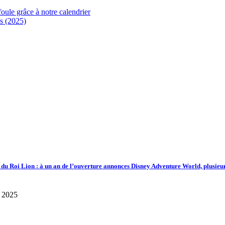
foule grâce à notre calendrier
s (2025)
d du Roi Lion : à un an de l’ouverture annonces Disney Adventure World, plusieu