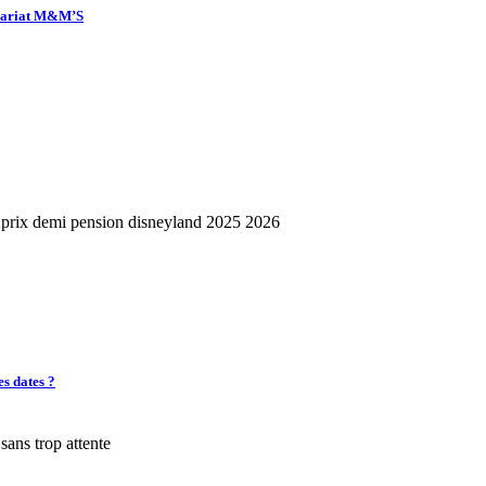
enariat M&M’S
es dates ?