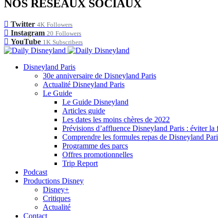
NOS RÉSEAUX SOCIAUX
Twitter
4K
Followers
Instagram
20
Followers
YouTube
1K
Subscribers
Disneyland Paris
30e anniversaire de Disneyland Paris
Actualité Disneyland Paris
Le Guide
Le Guide Disneyland
Articles guide
Les dates les moins chères de 2022
Prévisions d’affluence Disneyland Paris : éviter la 
Comprendre les formules repas de Disneyland Pari
Programme des parcs
Offres promotionnelles
Trip Report
Podcast
Productions Disney
Disney+
Critiques
Actualité
Contact