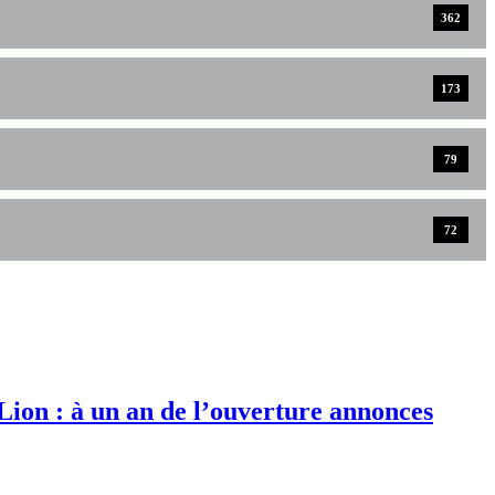
362
173
79
72
 Lion : à un an de l’ouverture annonces