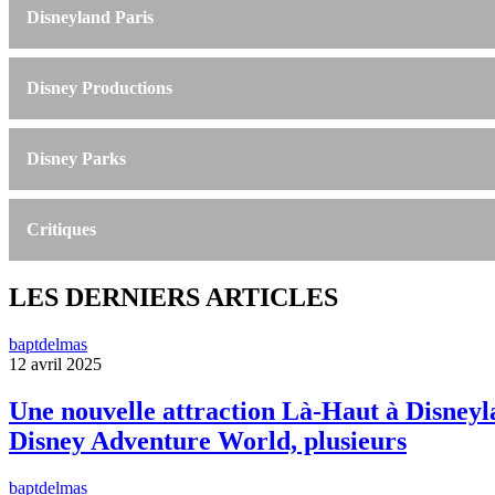
Disneyland Paris
Disney Productions
Disney Parks
Critiques
LES DERNIERS ARTICLES
baptdelmas
12 avril 2025
Une nouvelle attraction Là-Haut à Disneyla
Disney Adventure World, plusieurs
baptdelmas