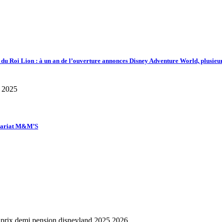
d du Roi Lion : à un an de l’ouverture annonces Disney Adventure World, plusieu
enariat M&M’S