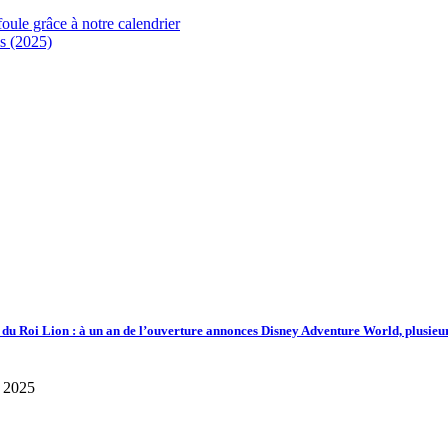
foule grâce à notre calendrier
s (2025)
d du Roi Lion : à un an de l’ouverture annonces Disney Adventure World, plusieu