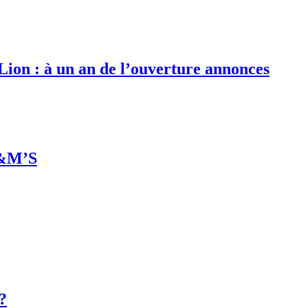
 Lion : à un an de l’ouverture annonces
M&M’S
 ?