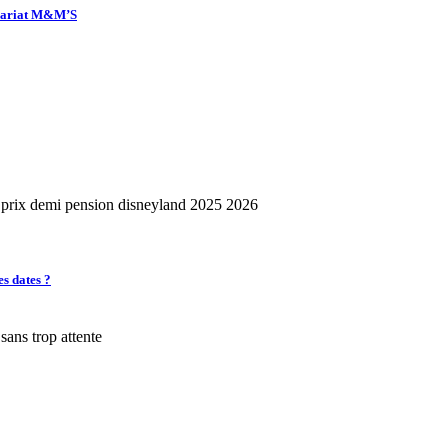
enariat M&M’S
es dates ?