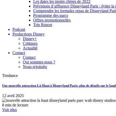
Les dates les moins chères de 2022
Prévisions d’affluence Disneyland Paris : éviter la 
Comprendre les formules repas de Disneyland Pari
Programme des parcs
Offres promotionnelles
Trip Report
Podcast
Productions Disney
Disney+
Critiques
Actualité
Contact
Contact
Qui sommes-nous ?
Nous rejoindre
Tendance
Une nouvelle attraction Là-Haut à Disneyland Paris, plus de détails sur le lan
12 avril 2025
8 min de lecture
Voir plus