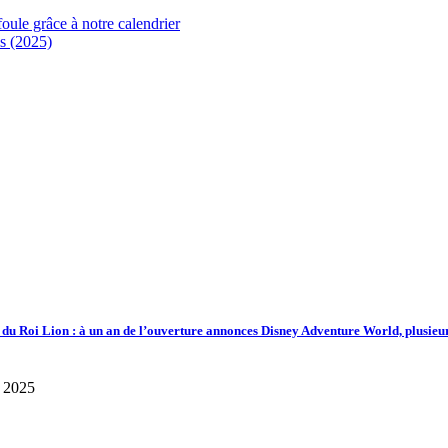
foule grâce à notre calendrier
s (2025)
d du Roi Lion : à un an de l’ouverture annonces Disney Adventure World, plusieu