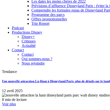
Les dates les moins chères de 2022
Prévisions d’affluence Disneyland Paris : éviter la 
Comprendre les formules repas de Disneyland Pari
Programme des parcs
Offres promotionnelles
Trip Report
Podcast
Productions Disney
Disney+
Critiques
Actualité
Contact
Contact
Qui sommes-nous ?
Nous rejoindre
Tendance
Une nouvelle attraction Là-Haut à Disneyland Paris, plus de détails sur le lan
12 avril 2025
8 min de lecture
Voir plus