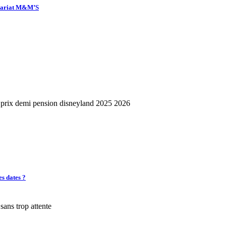
enariat M&M’S
es dates ?