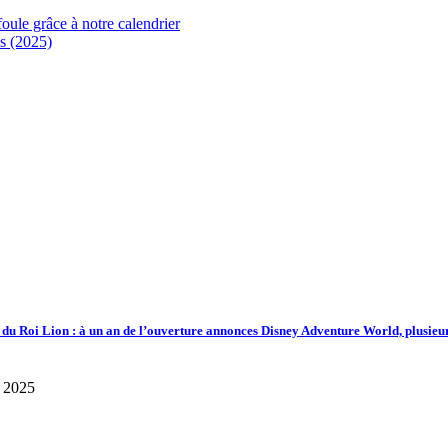
foule grâce à notre calendrier
s (2025)
d du Roi Lion : à un an de l’ouverture annonces Disney Adventure World, plusieu