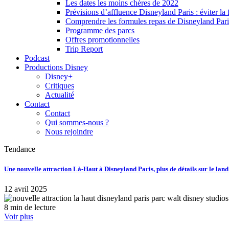
Les dates les moins chères de 2022
Prévisions d’affluence Disneyland Paris : éviter la 
Comprendre les formules repas de Disneyland Pari
Programme des parcs
Offres promotionnelles
Trip Report
Podcast
Productions Disney
Disney+
Critiques
Actualité
Contact
Contact
Qui sommes-nous ?
Nous rejoindre
Tendance
Une nouvelle attraction Là-Haut à Disneyland Paris, plus de détails sur le lan
12 avril 2025
8 min de lecture
Voir plus