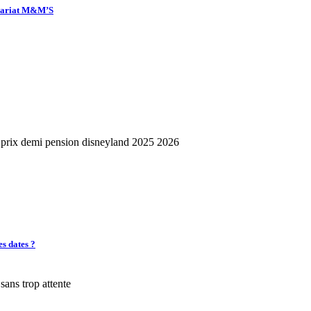
enariat M&M’S
es dates ?