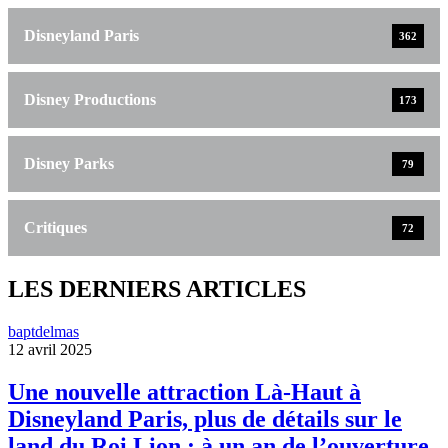
Disneyland Paris
362
Disney Productions
173
Disney Parks
79
Critiques
72
LES DERNIERS ARTICLES
baptdelmas
12 avril 2025
Une nouvelle attraction Là-Haut à
Disneyland Paris, plus de détails sur le
land du Roi Lion : à un an de l’ouverture