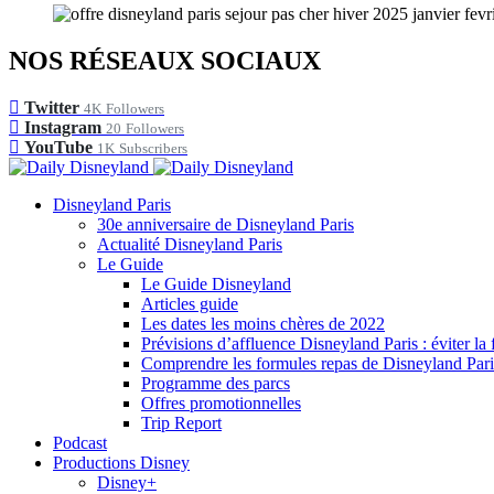
NOS RÉSEAUX SOCIAUX
Twitter
4K
Followers
Instagram
20
Followers
YouTube
1K
Subscribers
Disneyland Paris
30e anniversaire de Disneyland Paris
Actualité Disneyland Paris
Le Guide
Le Guide Disneyland
Articles guide
Les dates les moins chères de 2022
Prévisions d’affluence Disneyland Paris : éviter la 
Comprendre les formules repas de Disneyland Pari
Programme des parcs
Offres promotionnelles
Trip Report
Podcast
Productions Disney
Disney+