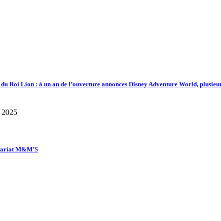
d du Roi Lion : à un an de l’ouverture annonces Disney Adventure World, plusieu
enariat M&M’S