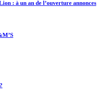
 Lion : à un an de l’ouverture annonces
M&M’S
 ?