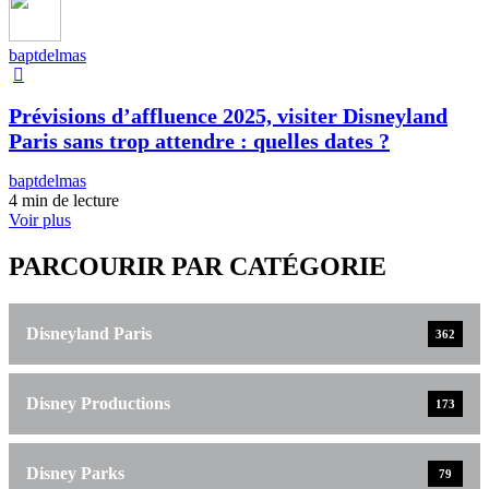
baptdelmas
Prévisions d’affluence 2025, visiter Disneyland
Paris sans trop attendre : quelles dates ?
baptdelmas
4 min de lecture
Voir plus
PARCOURIR PAR CATÉGORIE
Disneyland Paris
362
Disney Productions
173
Disney Parks
79