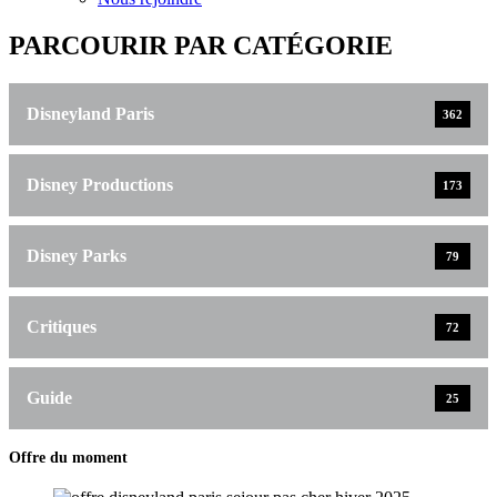
PARCOURIR PAR CATÉGORIE
Disneyland Paris
362
Disney Productions
173
Disney Parks
79
Critiques
72
Guide
25
Offre du moment