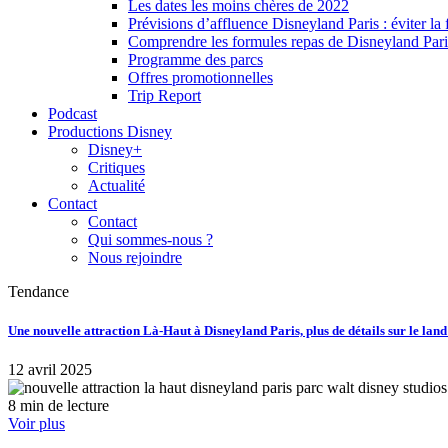
Les dates les moins chères de 2022
Prévisions d’affluence Disneyland Paris : éviter la 
Comprendre les formules repas de Disneyland Pari
Programme des parcs
Offres promotionnelles
Trip Report
Podcast
Productions Disney
Disney+
Critiques
Actualité
Contact
Contact
Qui sommes-nous ?
Nous rejoindre
Tendance
Une nouvelle attraction Là-Haut à Disneyland Paris, plus de détails sur le lan
12 avril 2025
8 min de lecture
Voir plus