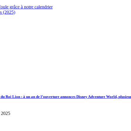
foule grâce à notre calendrier
s (2025)
d du Roi Lion : à un an de l’ouverture annonces Disney Adventure World, plusieu