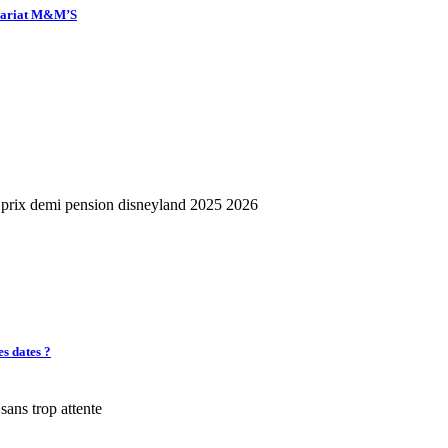
enariat M&M’S
es dates ?