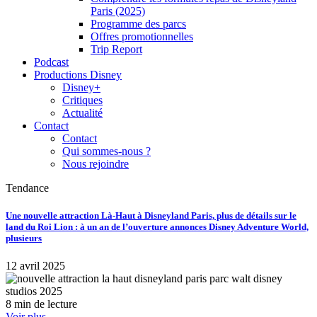
Paris (2025)
Programme des parcs
Offres promotionnelles
Trip Report
Podcast
Productions Disney
Disney+
Critiques
Actualité
Contact
Contact
Qui sommes-nous ?
Nous rejoindre
Tendance
Une nouvelle attraction Là-Haut à Disneyland Paris, plus de détails sur le
land du Roi Lion : à un an de l’ouverture annonces Disney Adventure World,
plusieurs
12 avril 2025
8 min de lecture
Voir plus