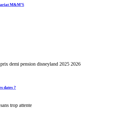
enariat M&M’S
es dates ?