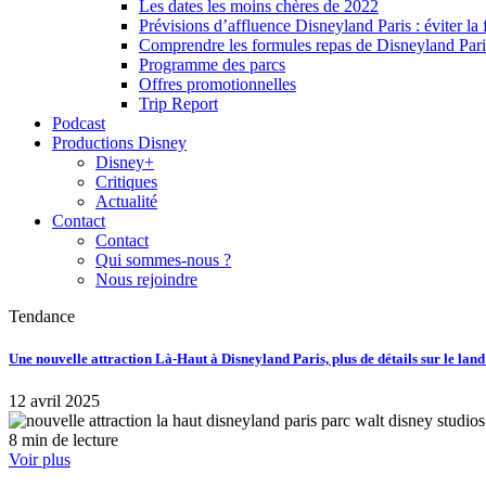
Les dates les moins chères de 2022
Prévisions d’affluence Disneyland Paris : éviter la 
Comprendre les formules repas de Disneyland Pari
Programme des parcs
Offres promotionnelles
Trip Report
Podcast
Productions Disney
Disney+
Critiques
Actualité
Contact
Contact
Qui sommes-nous ?
Nous rejoindre
Tendance
Une nouvelle attraction Là-Haut à Disneyland Paris, plus de détails sur le lan
12 avril 2025
8 min de lecture
Voir plus