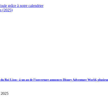
foule grâce à notre calendrier
s (2025)
d du Roi Lion : à un an de l’ouverture annonces Disney Adventure World, plusieu