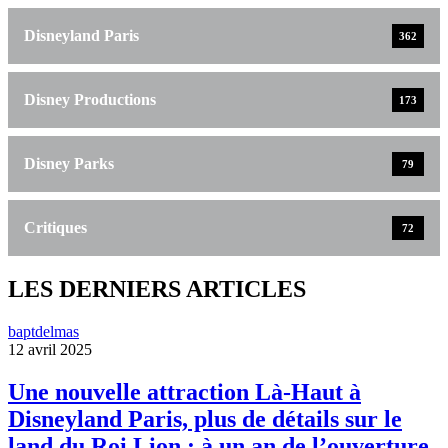
Disneyland Paris
362
Disney Productions
173
Disney Parks
79
Critiques
72
LES DERNIERS ARTICLES
baptdelmas
12 avril 2025
Une nouvelle attraction Là-Haut à
Disneyland Paris, plus de détails sur le
land du Roi Lion : à un an de l’ouverture