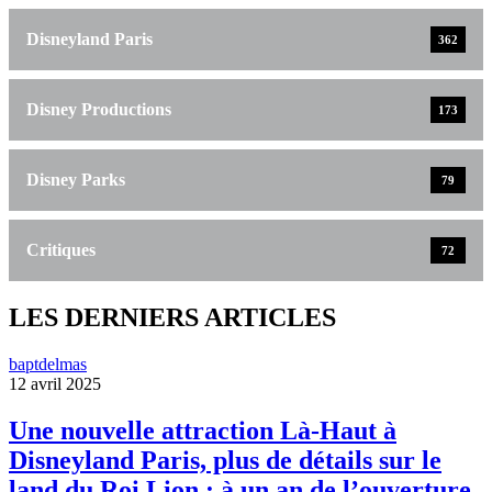
Disneyland Paris
362
Disney Productions
173
Disney Parks
79
Critiques
72
LES DERNIERS ARTICLES
baptdelmas
12 avril 2025
Une nouvelle attraction Là-Haut à
Disneyland Paris, plus de détails sur le
land du Roi Lion : à un an de l’ouverture