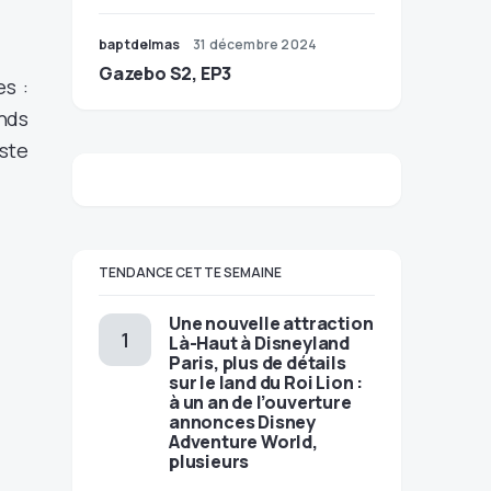
baptdelmas
31 décembre 2024
Gazebo S2, EP3
es :
nds
este
TENDANCE CETTE SEMAINE
Une nouvelle attraction
Là-Haut à Disneyland
Paris, plus de détails
sur le land du Roi Lion :
à un an de l’ouverture
annonces Disney
Adventure World,
plusieurs