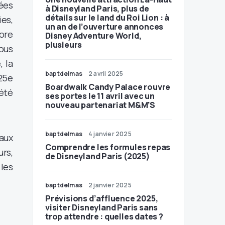
dées
à Disneyland Paris, plus de
détails sur le land du Roi Lion : à
ies,
un an de l’ouverture annonces
ore
Disney Adventure World,
plusieurs
nous
, la
baptdelmas
2 avril 2025
25e
Boardwalk Candy Palace rouvre
’été
ses portes le 11 avril avec un
nouveau partenariat M&M’S
baptdelmas
4 janvier 2025
aux
Comprendre les formules repas
urs,
de Disneyland Paris (2025)
les
baptdelmas
2 janvier 2025
Prévisions d’affluence 2025,
visiter Disneyland Paris sans
trop attendre : quelles dates ?