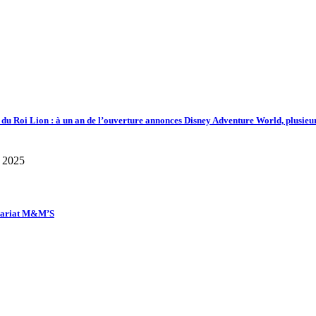
d du Roi Lion : à un an de l’ouverture annonces Disney Adventure World, plusieu
enariat M&M’S