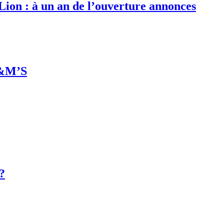
 Lion : à un an de l’ouverture annonces
M&M’S
 ?