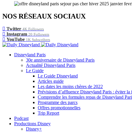
NOS RÉSEAUX SOCIAUX
Twitter
4K
Followers
Instagram
20
Followers
YouTube
1K
Subscribers
Disneyland Paris
30e anniversaire de Disneyland Paris
Actualité Disneyland Paris
Le Guide
Le Guide Disneyland
Articles guide
Les dates les moins chères de 2022
Prévisions d’affluence Disneyland Paris : éviter la 
Comprendre les formules repas de Disneyland Pari
Programme des parcs
Offres promotionnelles
Trip Report
Podcast
Productions Disney
Disney+